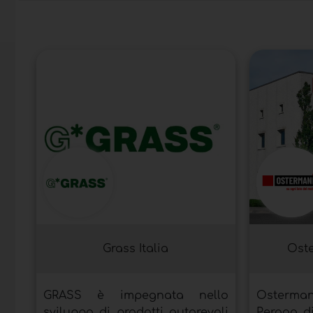
Grass Italia
Oste
GRASS è impegnata nello
Osterma
sviluppo di prodotti autorevoli
Peraga di