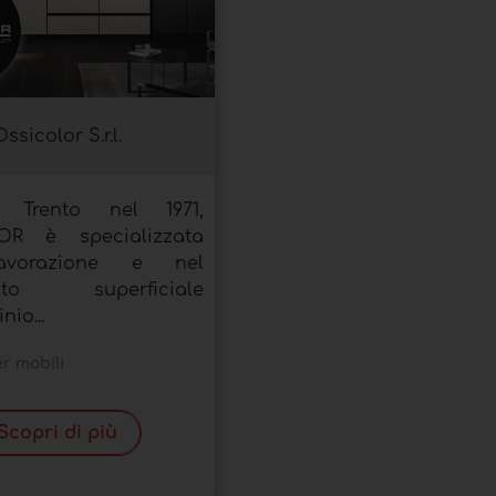
Ossicolor S.r.l.
Trento nel 1971,
OR è specializzata
avorazione e nel
ento superficiale
nio...
er mobili
Scopri di più