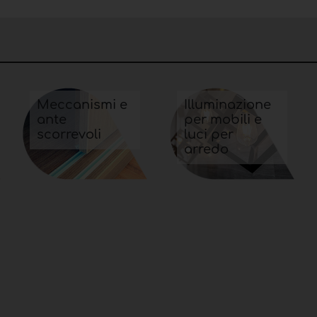
Meccanismi e
Illuminazione
ante
per mobili e
scorrevoli
luci per
arredo