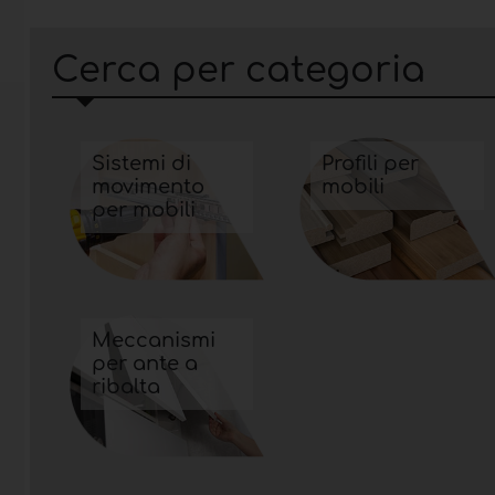
Cerca per categoria
Sistemi di
Profili per
movimento
mobili
per mobili
Meccanismi
per ante a
ribalta