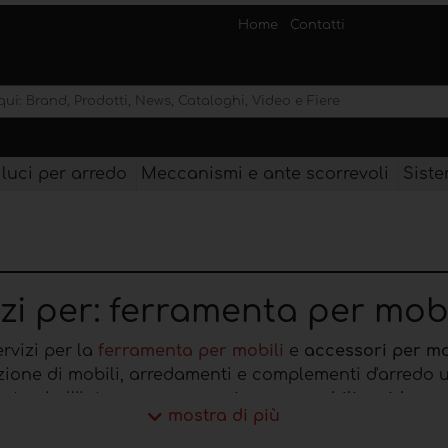
Home
Contatti
 luci per arredo
Meccanismi e ante scorrevoli
Siste
zi per: ferramenta per mobi
rvizi per la
ferramenta per mobili
e
accessori per mo
ione di mobili, arredamenti e complementi d'arredo util
 trovi all'interno sono:
cerniere per mobili
,
guide per
mostra di più
cessori per mobili.