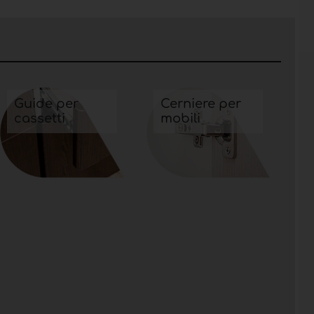
Guide per
Cerniere per
cassetti
mobili