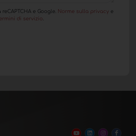
da reCAPTCHA e Google.
Norme sulla privacy
e
ermini di servizio
.