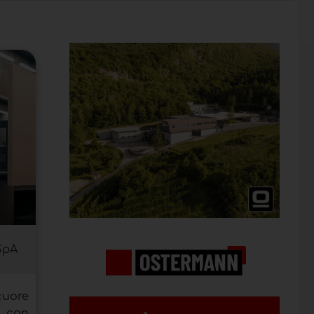
SpA
cuore
o con