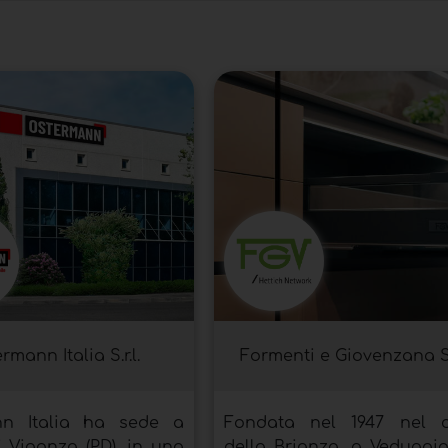
rmann Italia S.r.l.
Formenti e Giovenzana 
nn Italia ha sede a
Fondata nel 1947 nel 
 Vigonza (PD), in una
della Brianza, a Veduggi