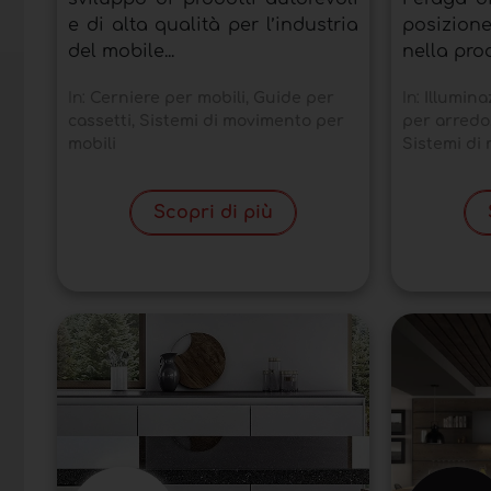
e di alta qualità per l’industria
posiz
del mobile...
nella pro
In:
Cerniere per mobili
,
Guide per
In:
Illumina
cassetti
,
Sistemi di movimento per
per arredo
mobili
Sistemi di
Scopri di più