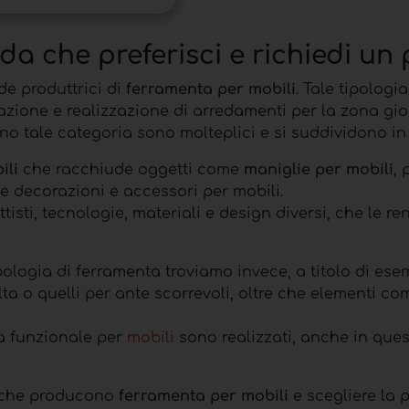
nda che preferisci e richiedi un 
de produttrici di
ferramenta per mobili
. Tale tipologi
ettazione e realizzazione di arredamenti per la zona g
mano tale categoria sono molteplici e si suddividono i
ili
che racchiude oggetti come
maniglie per mobili
, 
e decorazioni e accessori per mobili.
isti, tecnologie, materiali e design diversi, che le 
ipologia di ferramenta troviamo invece, a titolo di es
ta o quelli per ante scorrevoli, oltre che elementi com
a funzionale per
mobili
sono realizzati, anche in ques
de che producono
ferramenta per mobili
e scegliere la p