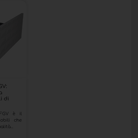
GV:
a
i di
 FGV è il
obili che
lità...