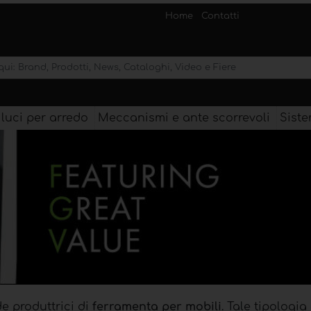
Home
Contatti
 luci per arredo
Meccanismi e ante scorrevoli
Siste
e produttrici di
ferramenta per mobili
. Tale tipologia 