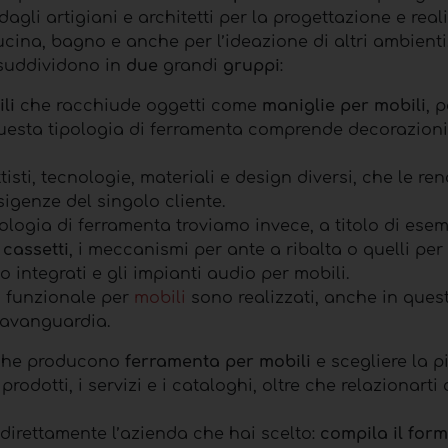
dagli artigiani e architetti per la progettazione e rea
cina, bagno e anche per l’ideazione di altri ambienti.
 suddividono in
due
grandi
gruppi
:
li
che racchiude oggetti come
maniglie per mobili
, 
 questa tipologia di ferramenta comprende decorazioni
sti, tecnologie, materiali e design diversi, che le re
esigenze del singolo cliente.
pologia di ferramenta troviamo invece, a titolo di esem
 cassetti
, i meccanismi per ante a ribalta o quelli per
o integrati e gli impianti audio per mobili.
 funzionale per
mobili
sono realizzati, anche in ques
l’avanguardia.
e che producono
ferramenta per mobili
e scegliere la p
 prodotti, i servizi e i cataloghi, oltre che relazionarti
direttamente l’azienda che hai scelto:
compila il form