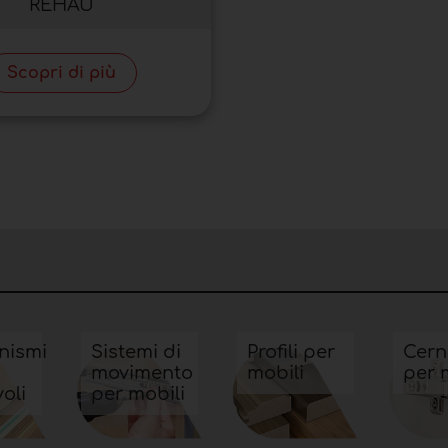
REHAU
Scopri di più
nismi
Sistemi di
Profili per
Cern
movimento
mobili
per 
oli
per mobili