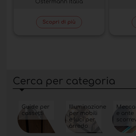
Ostermann Italia
Scopri di più
Cerca per categoria
Guide per
Illuminazione
Mecca
cassetti
per mobili
e ante
e luci per
scorrev
arredo