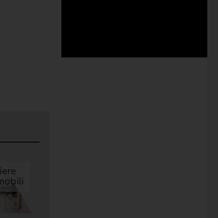
iere
mobili