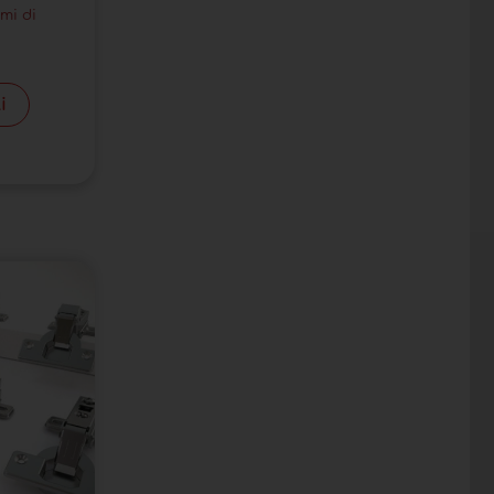
mi di
i