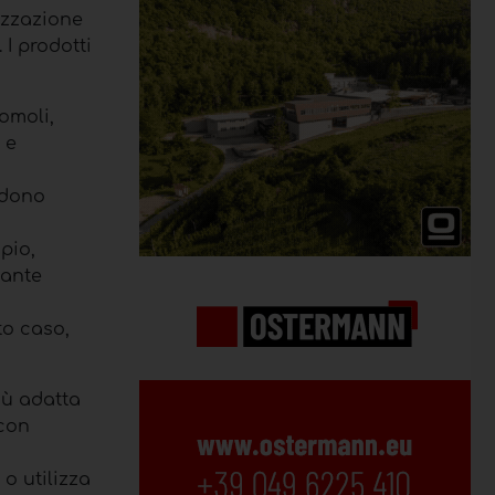
lizzazione
 I prodotti
pomoli,
 e
ndono
pio,
 ante
to caso,
iù adatta
 con
o utilizza