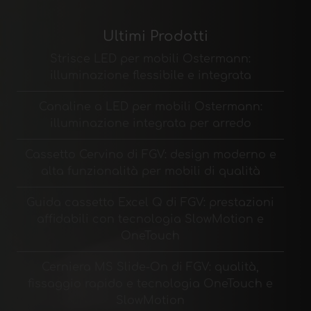
Ultimi Prodotti
Strisce LED per mobili Ostermann:
illuminazione flessibile e integrata
Canaline a LED per mobili Ostermann:
illuminazione integrata per arredo
Cassetto Cervino di FGV: design moderno e
alta funzionalità per mobili di qualità
Guida cassetto Excel Q di FGV: prestazioni
affidabili con tecnologia SlowMotion e
OneTouch
Cerniera MS Slide-On di FGV: qualità,
fissaggio rapido e tecnologia OneTouch e
SlowMotion