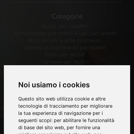
Categorie
Guide per cassetti
Illuminazione per mobili e luci per arredo
Meccanismi e ante scorrevoli
Sistemi di movimento per mobili
Profili per mobili
Cerniere per mobili
Meccanismi per ante a ribalta
Noi usiamo i cookies
Pagine
Contatti
Questo sito web utilizza cookie e altre
Fiere
tecnologie di tracciamento per migliorare
Privacy
la tua esperienza di navigazione per i
Mappa Sito
seguenti scopi:
per abilitare le funzionalità
di base del sito web
,
per fornire una